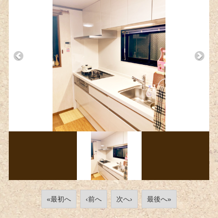
«最初へ
‹前へ
次へ›
最後へ»