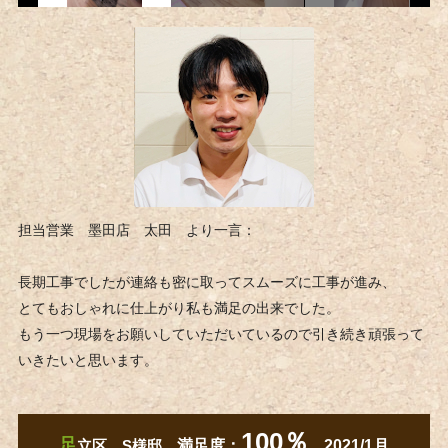
担当営業 墨田店 太田 より一言：
長期工事でしたが連絡も密に取ってスムーズに工事が進み、
とてもおしゃれに仕上がり私も満足の出来でした。
もう一つ現場をお願いしていただいているので引き続き頑張って
いきたいと思います。
100％
足
立区 S様邸
満足度：
2021/1月