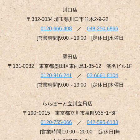
川口店
〒332-0034 埼玉県川口市並木2-9-22
0120-666-408
／
048-250-6866
[営業時間]9:00～19:00 [定休日]水曜日
墨田店
〒131-0032 東京都墨田区東向島1-35-12 濱名ビル1F
0120-916-241
／
03-6661-8104
[営業時間]9:00～19:00 [定休日]木曜日
ららぽーと立川立飛店
〒190ｰ0015 東京都立川市泉町935ｰ1ｰ3F
0120-755-066
／
042-595-6133
[営業時間]10:00～20:00 [定休日]無