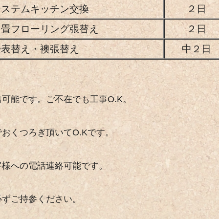
システムキッチン交換
２日
６畳フローリング張替え
２日
畳表替え・襖張替え
中２日
能です。ご不在でも工事O.K。
くつろぎ頂いてO.Kです。
への電話連絡可能です。
ずご持参ください。