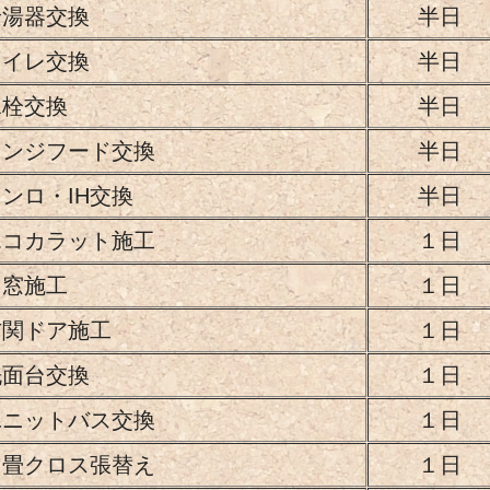
給湯器交換
半日
トイレ交換
半日
水栓交換
半日
レンジフード交換
半日
ンロ・IH交換
半日
エコカラット施工
１日
内窓施工
１日
玄関ドア施工
１日
洗面台交換
１日
ユニットバス交換
１日
６畳クロス張替え
１日