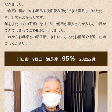
だきました。
ご自宅に初めてのお風呂や洗面脱衣所ができ大満足していただ
き、とてもよかったです。
年をまたいでの工事になり、途中何日か職人さんが入らない日が
できてしまってご心配おかけしました。
これからお母様との新生活、きれいになったお部屋で快適にお過
ごしください。
95
％
川
口市 Y様邸
満足度：
2021/2月