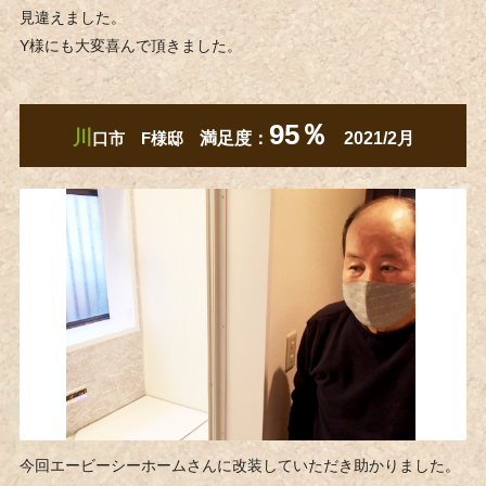
見違えました。
Y様にも大変喜んで頂きました。
95
％
川
口市 F様邸
満足度：
2021/2月
今回エービーシーホームさんに改装していただき助かりました。