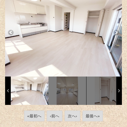
«最初へ
‹前へ
次へ›
最後へ»