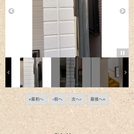
«最初へ
‹前へ
次へ›
最後へ»