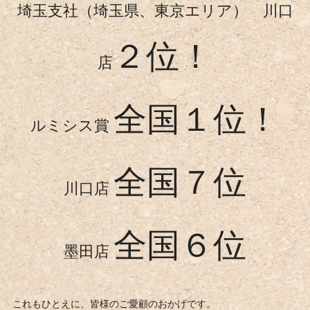
埼玉支社（埼玉県、東京エリア） 川口
２位！
店
全国１位！
ルミシス賞
全国７位
川口店
全国６位
墨田店
これもひとえに、皆様のご愛顧のおかげです。