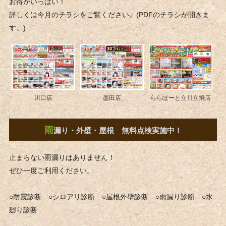
お得がいっぱい！
詳しくは今月のチラシをご覧ください。(PDFのチラシが開きま
す。)
ららぽーと立川立飛店
墨田店
川口店
雨
漏り・外壁・屋根 無料点検実施中！
止まらない雨漏りはありません！
ぜひ一度ご利用ください。
○耐震診断 ○シロアリ診断 ○屋根外壁診断 ○雨漏り診断 ○水
廻り診断