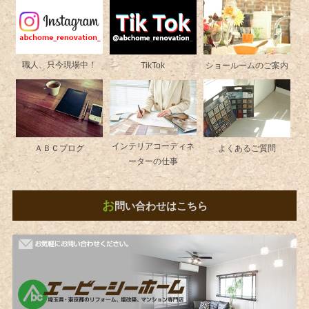
職人、只今現場中！
ショールームのご案内
TikTok
インテリアコーディネ
よくあるご質問
ＡＢＣブログ
ーターの仕事
お
問い合わせはこちら