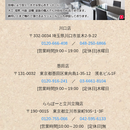
川口店
〒332-0034 埼玉県川口市並木2-9-22
0120-666-408
／
048-250-6866
[営業時間]9:00～19:00
[定休日]水曜日
墨田店
〒131-0032 東京都墨田区東向島1-35-12 濱名ビル1F
0120-916-241
／
03-6661-8104
[営業時間]9:00～19:00
[定休日]木曜日
ららぽーと立川立飛店
〒190ｰ0015 東京都立川市泉町935ｰ1ｰ3F
0120-755-066
／
042-595-6133
[営業時間]10:00～20:00 [定休日]無