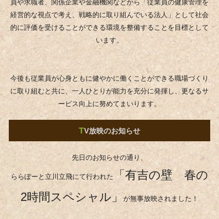
員や求職者、関係企業や金融機関などから「従業員の健康管理を
経営的な視点で考え、戦略的に取り組んでいる法人」として社会
的に評価を受けることができる環境を整備することを目標として
います。
今後も従業員が心身ともに健やかに働くことができる職場づくり
に取り組むと共に、一人ひとりが能力を充分に発揮し、更なるサ
ービス向上に努めてまいります。
T
V放映のお知らせ
先日のお知らせの通り、
「有吉の壁 春の
ららぽーと立川立飛にて行われた
2時間スペシャル」
が無事放映されました！