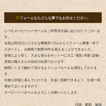
リ
フォームならどんな事でもお任せください。
いつもエービーシーホームをご利用頂き誠にありがとうございま
す。
当初は西川口にて小さな事務所で3人からリフォーム事業一本で
スタートし、お陰様で創業24年を迎えることができました。
皆様により安く、大きな安心をモットーに大工･電気･内装･設備･
塗装の職人さんが自社の社員でおります。
納得いくまで触れて頂けるようショールームも併設しておりま
す。
今後も皆様に喜んでいただき、社会に貢献できるよう、社員一同
努めてまいりますので、
エービーシーホームをよろしくお願いいたします。
代表 蓜島 敏雄