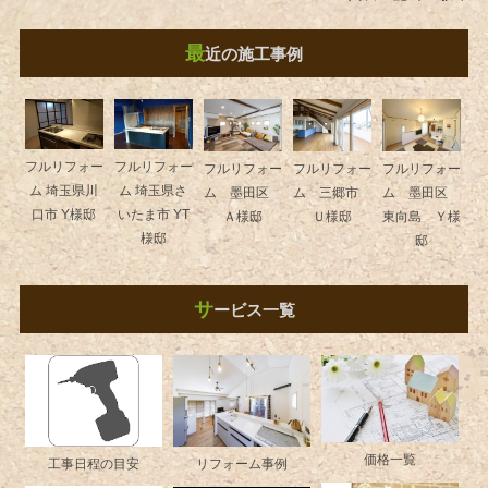
最
近の施工事例
フルリフォー
フルリフォー
フルリフォー
フルリフォー
フルリフォー
ム 埼玉県川
ム 埼玉県さ
ム 墨田区
ム 三郷市
ム 墨田区
口市 Y様邸
いたま市 YT
Ａ様邸
Ｕ様邸
東向島 Ｙ様
様邸
邸
サ
ービス一覧
価格一覧
工事日程の目安
リフォーム事例