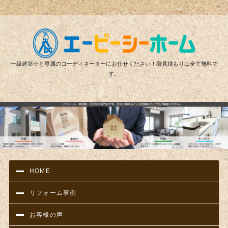
リフ
一級建築士と専属のコーディネーターにお任せください！御見積もりは全て無料で
す。
HOME
リフォーム事例
お客様の声