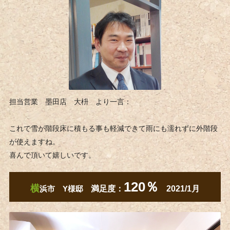
担当営業 墨田店 大枡 より一言：
これで雪が階段床に積もる事も軽減できて雨にも濡れずに外階段
が使えますね。
喜んで頂いて嬉しいです。
1
20％
横
浜市 Y様邸
満足度：
2021/1月