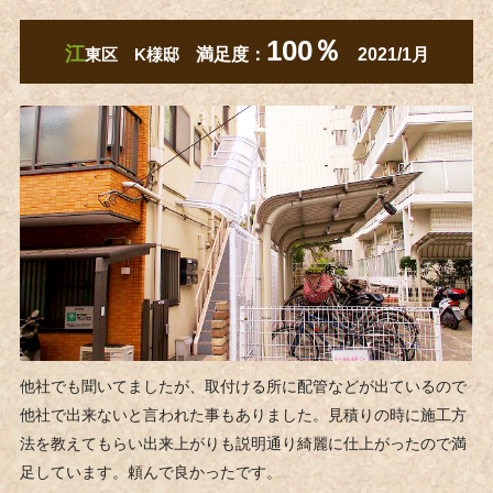
10
0％
江
東区 K様邸
満足度：
2021/1月
他社でも聞いてましたが、取付ける所に配管などが出ているので
他社で出来ないと言われた事もありました。見積りの時に施工方
法を教えてもらい出来上がりも説明通り綺麗に仕上がったので満
足しています。頼んで良かったです。