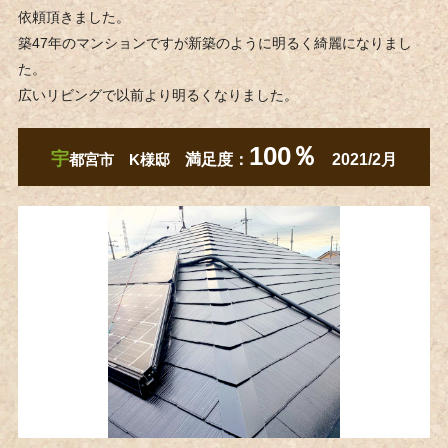
依頼頂きました。
築47年のマンションですが新築のように明るく綺麗になりまし
た。
広いリビングで以前より明るくなりました。
10
0％
宇
都宮市 K様邸
満足度：
2021/2月