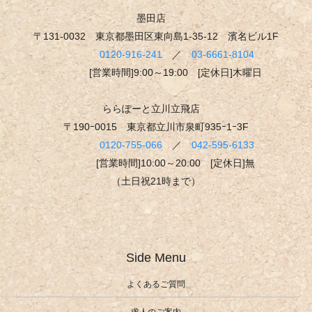
墨田店
〒131-0032 東京都墨田区東向島1-35-12 濱名ビル1F
0120-916-241
／
03-6661-8104
[営業時間]9:00～19:00 [定休日]木曜日
ららぽーと立川立飛店
〒190ｰ0015 東京都立川市泉町935ｰ1ｰ3F
0120-755-066
／
042-595-6133
[営業時間]10:00～20:00 [定休日]無
（土日祝21時まで）
Side Menu
よくあるご質問