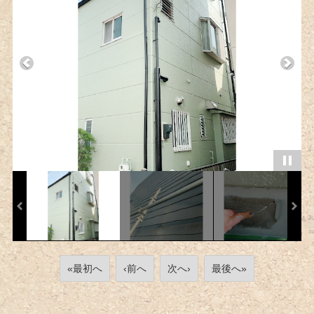
«最初へ
‹前へ
次へ›
最後へ»