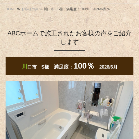
HOME
≫
お客様の声
≫ 川口市 S様 満足度：100％ 2026/6月 ≫
ABCホームで施工されたお客様の声をご紹介
します
100％
川
口市 S様
満足度：
2026/6月