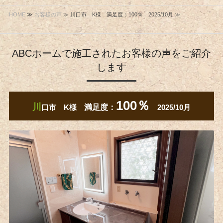
HOME
≫
お客様の声
≫ 川口市 K様 満足度：100％ 2025/10月 ≫
ABCホームで施工されたお客様の声をご紹介
します
100％
川
口市 K様
満足度：
2025/10月