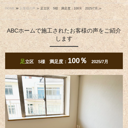
HOME
≫
お客様の声
≫ 足立区 S様 満足度：100％ 2025/7月 ≫
ABCホームで施工されたお客様の声をご紹介
します
100％
足
立区 S様
満足度：
2025/7月