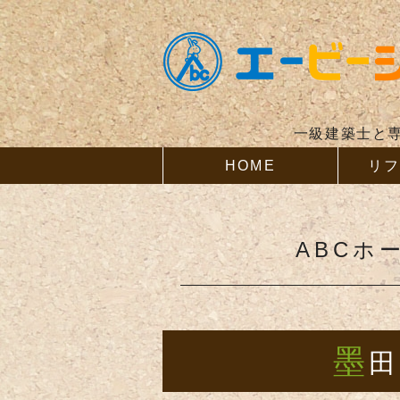
一級建築士と
HOME
リ
ABCホ
墨