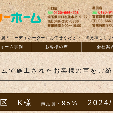
リフォー
専属のコーディネーターにお任せください！御見積もりは
フォーム事例
お客様の声
会社案
ームで施工されたお客様の声をご
田区 K様
2024/
95％
満足度：