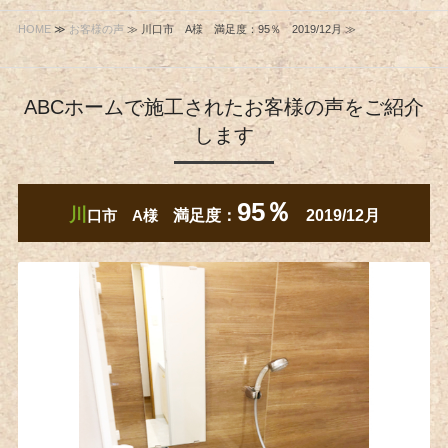
HOME
≫
お客様の声
≫ 川口市 A様 満足度：95％ 2019/12月 ≫
ABCホームで施工されたお客様の声をご紹介
します
95％
川
口市 A様
満足度：
2019/12月