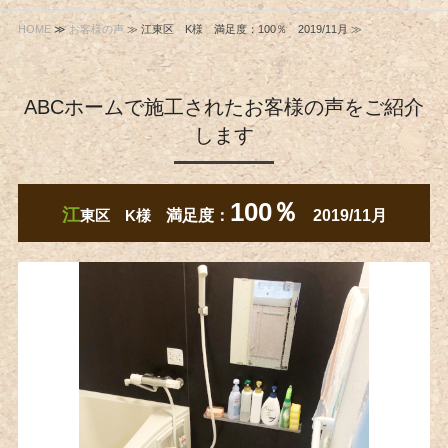
HOME
≫
お客様の声
≫ 江東区 K様 満足度：100％ 2019/11月 ≫
ABCホームで施工されたお客様の声をご紹介
します
100％
江
東区 K様
満足度：
2019/11月