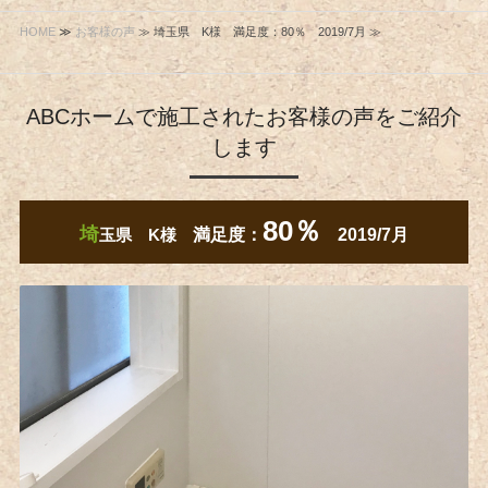
HOME
≫
お客様の声
≫ 埼玉県 K様 満足度：80％ 2019/7月 ≫
ABCホームで施工されたお客様の声をご紹介
します
80％
埼
玉県 K様
満足度：
2019/7月