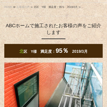
HOME
≫
お客様の声
≫ 北区 Y様 満足度：95％ 2019/3月 ≫
ABCホームで施工されたお客様の声をご紹介
します
95％
北
区 Y様
満足度：
2019/3月