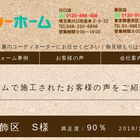
リフォー
専属のコーディネーターにお任せください！御見積もりは
フォーム事例
お客様の声
会社案
ームで施工されたお客様の声をご
飾区 S様
90％
満足度：
2018