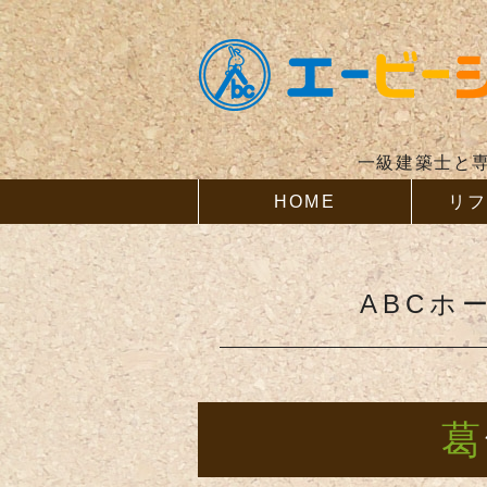
一級建築士と
HOME
リ
ABCホ
葛