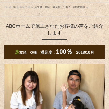
HOME
≫
お客様の声
≫ 足立区 O様 満足度：100％ 2018/10月 ≫
ABCホームで施工されたお客様の声をご紹介
します
100％
足
立区 O様
満足度：
2018/10月