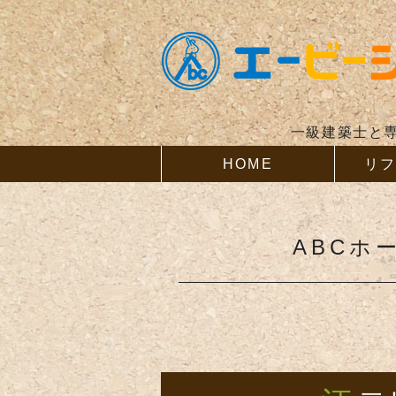
一級建築士と
HOME
リ
ABCホ