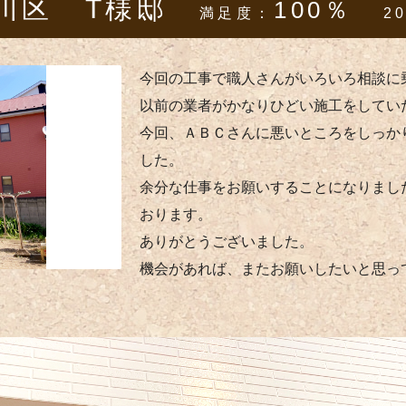
川区 T様邸
100％
満足度：
2
今回の工事で職人さんがいろいろ相談に
以前の業者がかなりひどい施工をしてい
今回、ＡＢＣさんに悪いところをしっか
した。
余分な仕事をお願いすることになりまし
おります。
ありがとうございました。
機会があれば、またお願いしたいと思っ