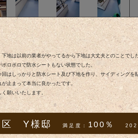
：
、下地は以前の業者がやってるから下地は大丈夫とのことでし
がボロボロで防水シートもない状態でした。
今回はしっかりと防水シート及び下地を作り、サイディングを
れが止まって本当に良かったです。
しく願いいたします。
田区 Y様邸
100％
満足度：
202