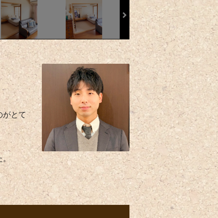
のがとて
た。