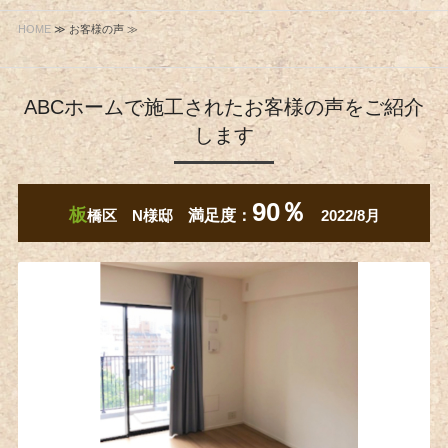
HOME
≫ お客様の声 ≫
ABCホームで施工されたお客様の声をご紹介
します
90％
板
橋区 ​N様邸
満足度：
2022/8月