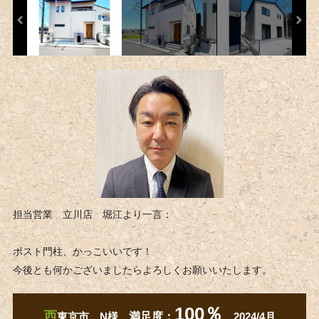
担当営業 立川店 堀江より一言：
ポスト門柱、かっこいいです！
今後とも何かございましたらよろしくお願いいたします。
100％
西
東京市 N様
満足度：
2024/4月