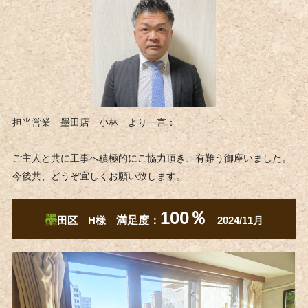
担当営業 墨田店 小林 より一言：
ご主人と共に工事へ積極的にご協力頂き、有難う御座いました。
今後共、どうぞ宜しくお願い致します。
100％
墨
田区 H様
満足度：
2024/11月