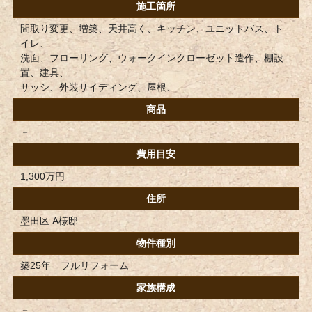
施工箇所
間取り変更、増築、天井高く、キッチン、ユニットバス、ト
イレ、
洗面、フローリング、ウォークインクローゼット造作、棚設
置、建具、
サッシ、外装サイディング、屋根、
商品
－
費用目安
1,300万円
住所
墨田区 A様邸
物件種別
築25年 フルリフォーム
家族構成
－