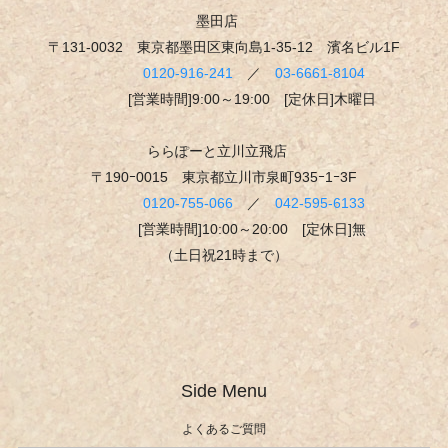
墨田店
〒131-0032 東京都墨田区東向島1-35-12 濱名ビル1F
0120-916-241
／
03-6661-8104
[営業時間]9:00～19:00 [定休日]木曜日
ららぽーと立川立飛店
〒190ｰ0015 東京都立川市泉町935ｰ1ｰ3F
0120-755-066
／
042-595-6133
[営業時間]10:00～20:00 [定休日]無
（土日祝21時まで）
Side Menu
よくあるご質問