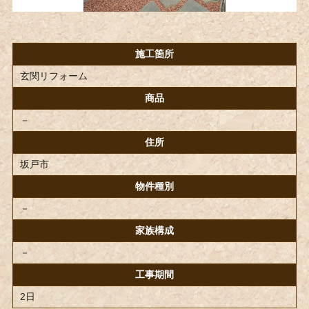
施工箇所
玄関リフォーム
商品
－
住所
坂戸市
物件種別
－
家族構成
－
工事期間
2日