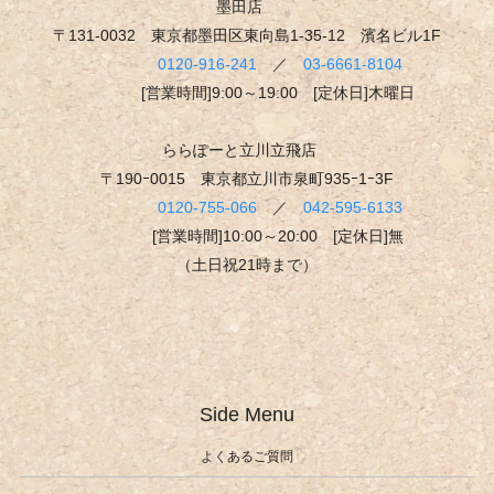
墨田店
〒131-0032 東京都墨田区東向島1-35-12 濱名ビル1F
0120-916-241
／
03-6661-8104
[営業時間]9:00～19:00 [定休日]木曜日
ららぽーと立川立飛店
〒190ｰ0015 東京都立川市泉町935ｰ1ｰ3F
0120-755-066
／
042-595-6133
[営業時間]10:00～20:00 [定休日]無
（土日祝21時まで）
Side Menu
よくあるご質問