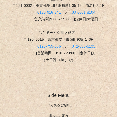
〒131-0032 東京都墨田区東向島1-35-12 濱名ビル1F
0120-916-241
／
03-6661-8104
[営業時間]9:00～19:00 [定休日]木曜日
ららぽーと立川立飛店
〒190ｰ0015 東京都立川市泉町935ｰ1ｰ3F
0120-755-066
／
042-595-6133
[営業時間]10:00～20:00 [定休日]無
（土日祝21時まで）
Side Menu
よくあるご質問
求人のご案内