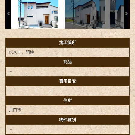
施工箇所
ポスト、門柱
商品
－
費用目安
－
住所
川口市
物件種別
－