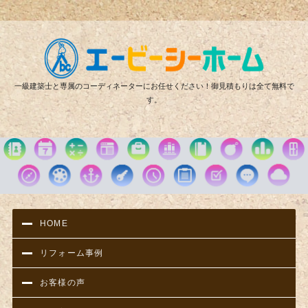
リフ
一級建築士と専属のコーディネーターにお任せください！御見積もりは全て無料で
す。
HOME
リフォーム事例
お客様の声