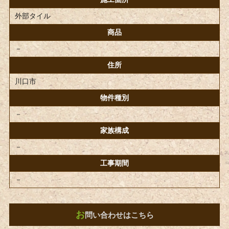
外部タイル
商品
－
住所
川口市
物件種別
－
家族構成
－
工事期間
－
お
問い合わせはこちら