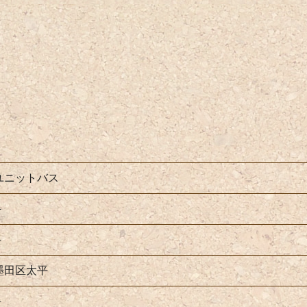
ユニットバス
－
－
墨田区太平
－