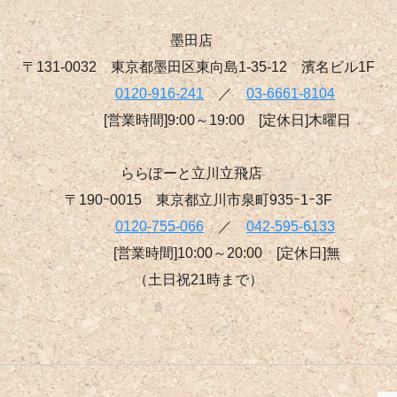
墨田店
〒131-0032 東京都墨田区東向島1-35-12 濱名ビル1F
0120-916-241
／
03-6661-8104
[営業時間]9:00～19:00 [定休日]木曜日
ららぽーと立川立飛店
〒190ｰ0015 東京都立川市泉町935ｰ1ｰ3F
0120-755-066
／
042-595-6133
[営業時間]10:00～20:00 [定休日]無
（土日祝21時まで）