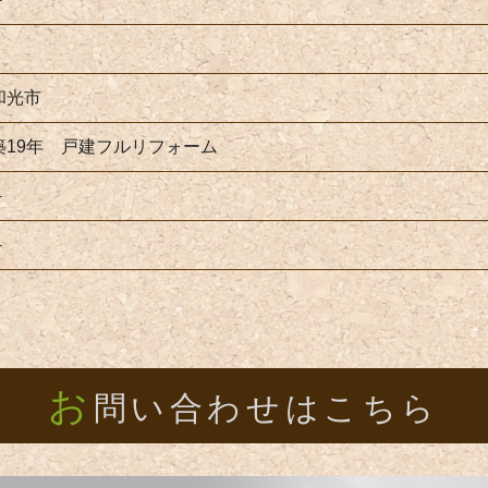
和光市
築19年 戸建フルリフォーム
－
－
お
問い合わせはこちら