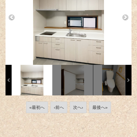
«最初へ
‹前へ
次へ›
最後へ»